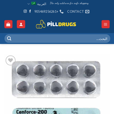
Ski
The only address for safe shopping
العربية
t
+905469256261
CONTACT
conten
البحث
عن:
Add to
wishlist