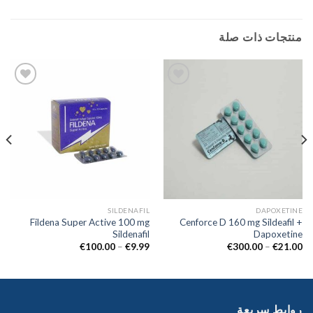
منتجات ذات صلة
Add to
Add to
wishlist
wishlist
SILDENAFIL
DAPOXETINE
Fildena Super Active 100 mg
Cenforce D 160 mg Sildeafil +
Sildenafil
Dapoxetine
€
100.00
–
€
9.99
€
300.00
–
€
21.00
روابط سريعة