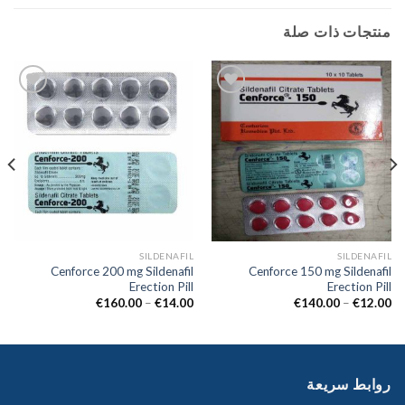
منتجات ذات صلة
Add to
Add to
wishlist
wishlist
SILDENAFIL
SILDENAFIL
Cenforce 200 mg Sildenafil
Cenforce 150 mg Sildenafil
Erection Pill
Erection Pill
€
160.00
–
€
14.00
€
140.00
–
€
12.00
روابط سريعة