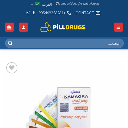
Ski
The only address for safe shopping
العربية
t
+905469256261
CONTACT
conten
البحث
عن:
Add to
wishlist