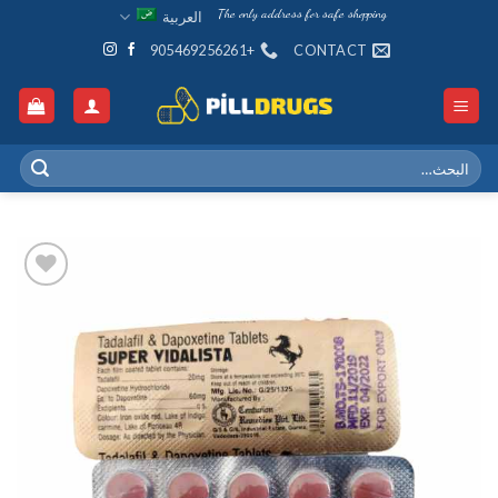
Ski
The only address for safe shopping
العربية
t
+905469256261
CONTACT
conten
البحث
عن:
Add to
wishlist