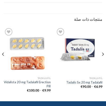
منتجات ذات صلة
Add to
Add to
wishlist
wishlist
TADALAFIL
TADALAFIL
Vidalista 20 mg Tadalafil Erection
Tadalis Sx 20 mg Tadalafil
Pill
€
90.00
–
€
6.99
€
100.00
–
€
9.99