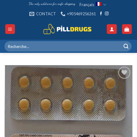
Skip
The only address for safe shopping
Français
to
CONTACT
+905469256261
content
Recherche
pour :
Add to
wishlist