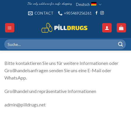
Skip
The only address for safe shopping
Deutsch
to
CONTACT
+905469256261
content
Suche
nach:
Bitte kontaktieren Sie uns für weitere Informationen oder
Großhandelsanfragen senden Sie uns eine E-Mail oder
WhatsApp.
Großhandel und repräsentative Informationen
admin@pilldrugs.net