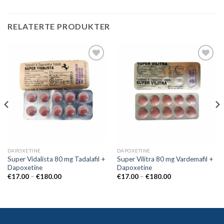
RELATERTE PRODUKTER
Add to
Add to
wishlist
wishlist
DAPOXETINE
DAPOXETINE
Super Vidalista 80 mg Tadalafil +
Super Vilitra 80 mg Vardemafil +
Dapoxetine
Dapoxetine
€
17.00
–
€
180.00
€
17.00
–
€
180.00