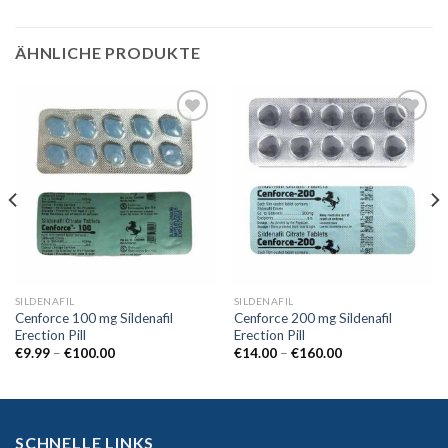
ÄHNLICHE PRODUKTE
Add to
Add to
wishlist
wishlist
SILDENAFIL
SILDENAFIL
Cenforce 100 mg Sildenafil
Cenforce 200 mg Sildenafil
Erection Pill
Erection Pill
€
9.99
–
€
100.00
€
14.00
–
€
160.00
SCHNELLE LINKS